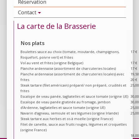
Réservation
Contact
La carte de la Brasserie
Nos plats
Boulettes sauce au choix (tomate, moutarde, champignons,
17 €
Roquefort, poivre vert) et frites
Vol au vent et frites (origine Belgique)
17 €
Planche ardennaise (assortiment de charcuteries locales)
17 €
Planche ardennaise (assortiment de charcuteries locales) avec
19,50
frites
20 €
Steak tartare (filet américain) préparé/ non préparé, crudités et
25,00
frites
Escalope de veau panée, tagliatelles et sauce tomate (origine UE)
30,00
Escalope de veau panée gratinée au fromage, jambon
30,00
d’Ardenne, tagliatelles et sauce tomate (origine UE)
25,00
Navarin d’agneau, semoule et ses légumes (origine Irlande)
25,00
Steak tartare aux herbes et os à moelle (origine France)
Filet de canette, sauce aux fruits rouges, légumes et croquettes
(origine France)
18,00