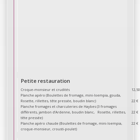
Petite restauration
Croque-monsieur et crudités
12,50
Planche apéro (Boulettes de fromage, mini-loempia, gouda,
Rosette, rillettes, tête pressée, boudin blanc)
22 €
Planche fromages et charcuteries de Haybes (3 fromages
différents, jambon d’Ardenne, boudin blanc, Rosette, rillettes,
22 €
tête pressée)
Planche apéro chaude (Boulettes de fromage, mini-loempia,
22 €
croque-monsieur, crousti-poulet)