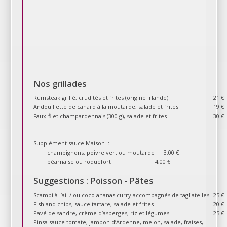
Nos grillades
Rumsteak grillé, crudités et frites (origine Irlande)
21 €
Andouillette de canard à la moutarde, salade et frites
19 €
Faux-filet champardennais (300 g), salade et frites
30 €
Supplément sauce Maison :
champignons, poivre vert ou moutarde 3,00 €
béarnaise ou roquefort 4,00 €
Suggestions : Poisson - Pâtes
Scampi à l’ail / ou coco ananas curry accompagnés de tagliatelles
25 €
Fish and chips, sauce tartare, salade et frites
20 €
Pavé de sandre, crème d’asperges, riz et légumes
25 €
Pinsa sauce tomate, jambon d’Ardenne, melon, salade, fraises,