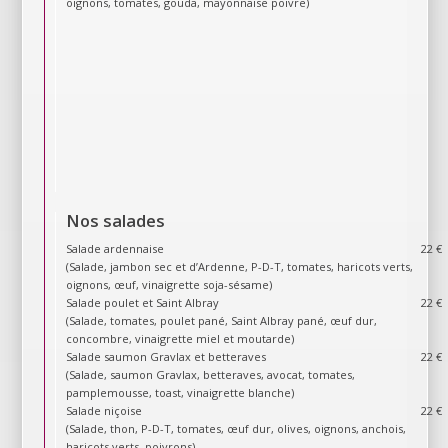
oignons, tomates, gouda, mayonnaise poivre)
Nos salades
Salade ardennaise
22 €
(Salade, jambon sec et d’Ardenne, P-D-T, tomates, haricots verts,
oignons, œuf, vinaigrette soja-sésame)
Salade poulet et Saint Albray
22 €
(Salade, tomates, poulet pané, Saint Albray pané, œuf dur,
concombre, vinaigrette miel et moutarde)
Salade saumon Gravlax et betteraves
22 €
(Salade, saumon Gravlax, betteraves, avocat, tomates,
pamplemousse, toast, vinaigrette blanche)
Salade niçoise
22 €
(Salade, thon, P-D-T, tomates, œuf dur, olives, oignons, anchois,
haricots verts, poivrons)