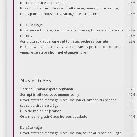
burrata et huile aux herbes
25 €
Poke bowl saumon Gravlax, betteraves, avocat, concombre,
radis, pamplemousse, riz, vinaigrette au sésame
25 €
Du côté végé :
Pinsa sauce tomate, melon, salade, fraises, burrata et huile aux
23 €
herbes
23 €
Agnolotti aux aubergines et tomates séchées, burrata
23 €
Poke bowl riz, betteraves, avocat, fraises, pêche, concombre,
vinaigrette au basilic, miel et gingembre
Nos entrées
Terrine Rimbaud (pâté régional)
14 €
Scampi à l’ail / ou coco ananas curry
16 €
Croquettes de fromage Orval Maison et jambon d’Ardenne,
16 €
sauce au sirop de Liège
Duo de melon et jambon
16 €
Os à moelle gratiné aux herbes et salade
14 €
Du côté végé :
Croquettes de fromage Orval Maison, sauce au sirop de Liège
16 €