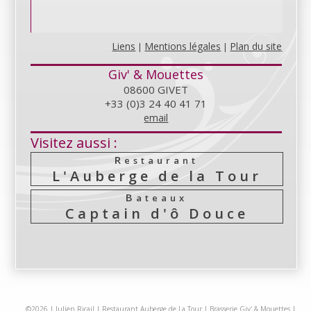
Liens
Mentions légales
Plan du site
|
|
Giv' & Mouettes
08600 GIVET
+33 (0)3 24 40 41 71
email
Visitez aussi :
Restaurant
L'Auberge de la Tour
Bateaux
Captain d'ô Douce
©2026 |
Julien Ricail
|
Restaurant Auberge de La Tour
|
Brasserie Giv' & Mouettes
|